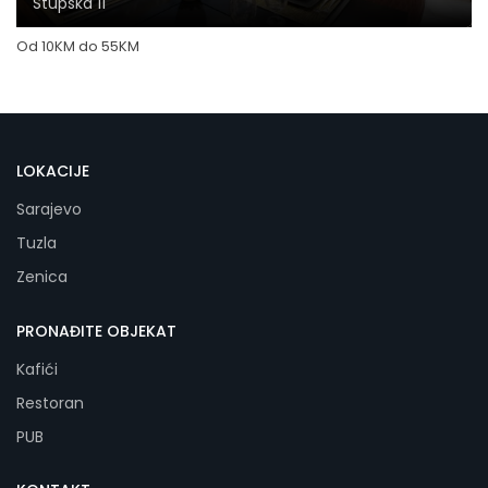
Stupska 11
Od
10
KM
do
55
KM
LOKACIJE
Sarajevo
Tuzla
Zenica
PRONAĐITE OBJEKAT
Kafići
Restoran
PUB