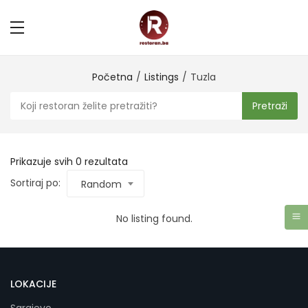
Početna
Listings
Tuzla
Pretraži
Prikazuje svih 0 rezultata
Sortiraj po:
Random
No listing found.
LOKACIJE