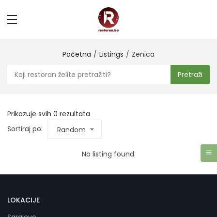
Početna
Listings
Zenica
Pretraži
Prikazuje svih 0 rezultata
Sortiraj po:
Random
No listing found.
LOKACIJE