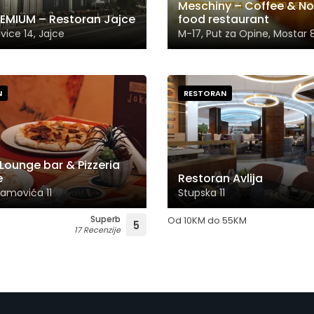
Meschiny – Coffee & Not
REMIUM – Restoran Jajce
food restaurant
vice 14, Jajce
M-17, Put za Opine, Mostar
N
RESTORAN
Lounge bar & Pizzeria
e
Restoran Avlija
amovića 11
Stupska 11
Superb
Od
10
KM
do
55
KM
5
17 Recenzije