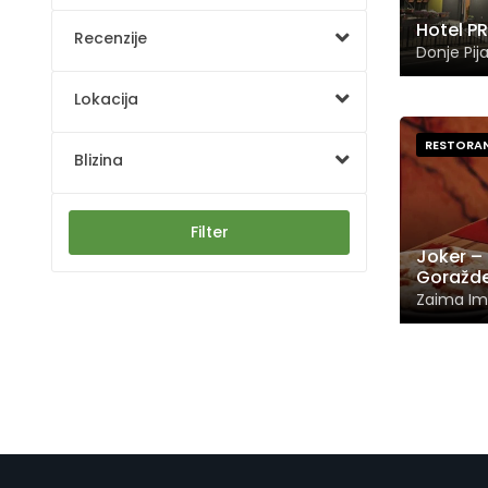
Hotel P
Recenzije
Donje Pija
Lokacija
RESTORA
Blizina
Filter
Joker – 
Goražd
Zaima Im