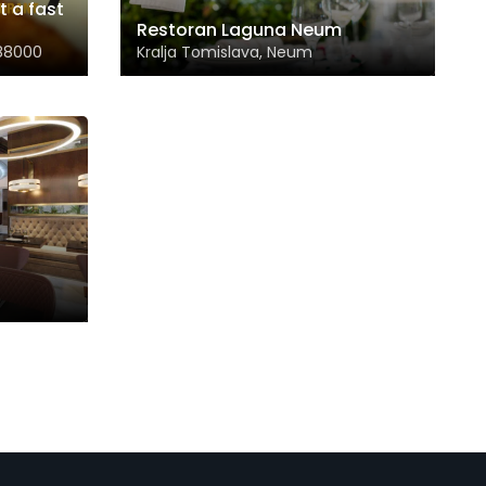
 a fast
Restoran Laguna Neum
 88000
Kralja Tomislava, Neum